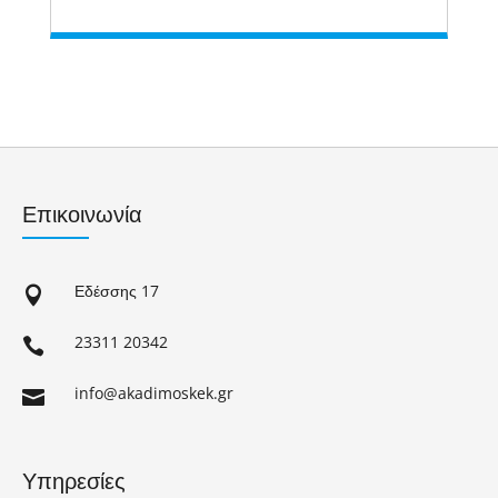
Επικοινωνία
Εδέσσης 17

23311 20342

info@akadimoskek.gr

Υπηρεσίες