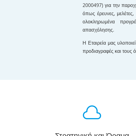
2000497) για την παροχ
όπως έρευνες, μελέτες,
ολοκληρωμένα προγρά
απασχόλησης.
Η Εταιρεία μας υλοποιε
προδιαγραφές και τους 

Στρατηγική και Όραμα