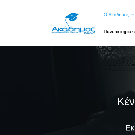
Ο Ακάδημος
Πανεπιστημια
Κέν
Εκ