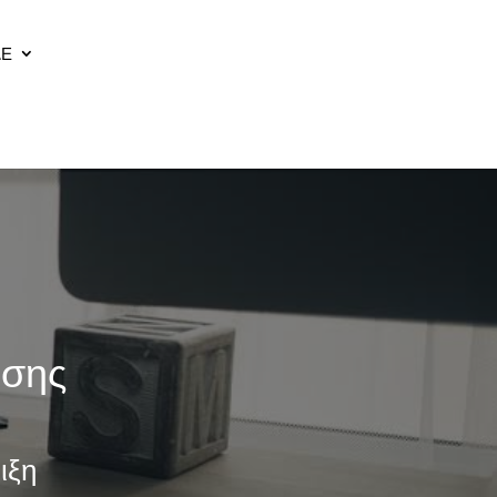
ΔΕ
ισης
ιξη