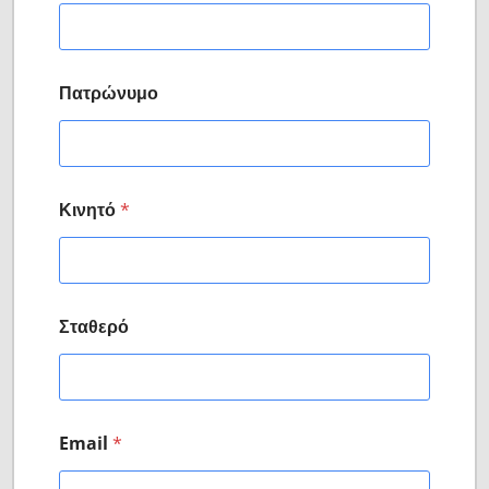
ι
ό
τ
η
τ
Πατρώνυμο
α
/
Κινητό
*
Σταθερό
Email
*