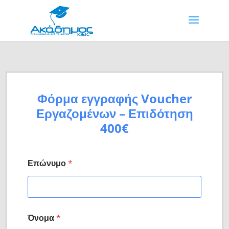
Φόρμα εγγραφής Voucher
Εργαζομένων – Επιδότηση
400€
Κ
Επώνυμο
*
ι
ν
η
τ
ό
Ι
Όνομα
*
δ