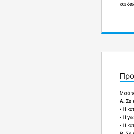
και δι
Προ
Μετά τ
Α. Σε
• Η κα
• Η γν
• Η κα
Β. Σε