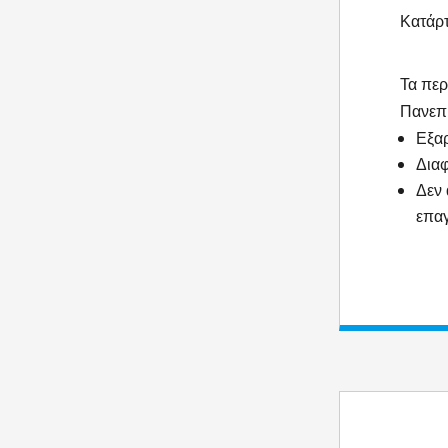
Κατάρτ
Τα περ
Πανεπι
Εξαρ
Διαφ
Δεν 
επα