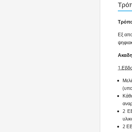
Τρόπ
Τρόπο
Εξ απο
ψηφιακ
Ακαδη
1.Εβδο
Μελ
(υπο
Κάθε
αναρ
2 Ε
υλικ
2 ΕΒ