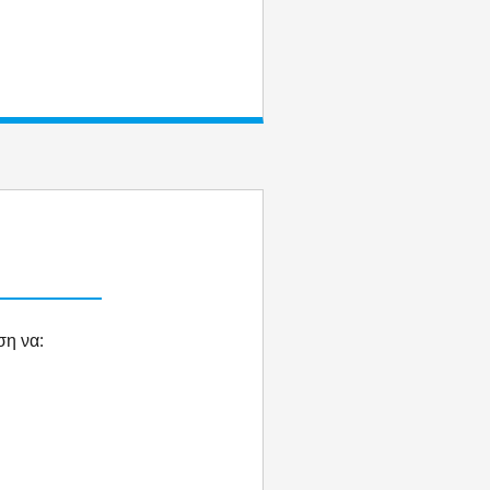
ση να: