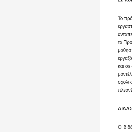
Το πρό
εργαστ
ανταπε
τα Προ
μάθηση
εργαζό
και σε
μοντέλ
σχολικ
πλεονέ
ΔΙΔΑ
Οι διδ