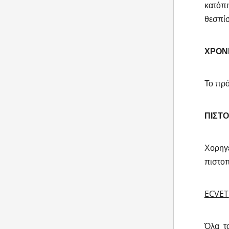
κατόπι
θεσπίσ
ΧΡΟΝ
Το πρό
ΠΙΣΤΟ
Χορηγε
πιστο
ECVET
Όλα τ