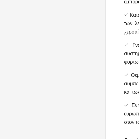
εμπορε
Κατα
των λε
χερσαί
Γνώ
συστημ
φορτωτ
Θεμε
συμπε
και τω
Ενημ
ευρωπα
στον τ