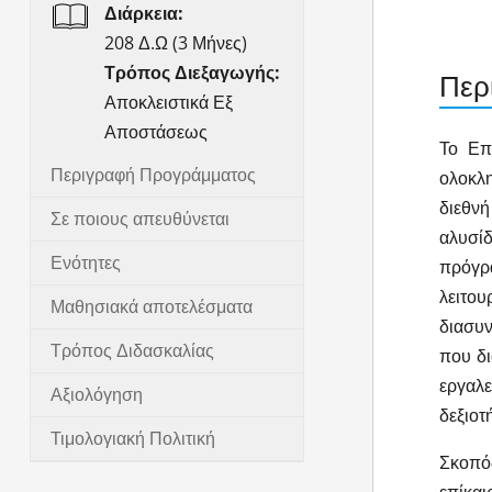
Διάρκεια:
208 Δ.Ω (3 Μήνες)
Τρόπος Διεξαγωγής:
Περ
Αποκλειστικά Εξ
Αποστάσεως
Το Επ
Περιγραφή Προγράμματος
ολοκλ
διεθνή
Σε ποιους απευθύνεται
αλυσί
Ενότητες
πρόγρ
λειτου
Μαθησιακά αποτελέσματα
διασυν
Τρόπος Διδασκαλίας
που δι
εργαλ
Αξιολόγηση
δεξιοτ
Τιμολογιακή Πολιτική
Σκοπός