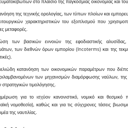
υματοκιβωτίων στο πλαίσιο της παγκόσμιας οικονομίας και του
νόηση της τεχνικής ορολογίας, των τύπων πλοίων και εμπορε
ιτουργικών χαρακτηριστικών του εξοπλισμού που χρησιμοπο
ες μεταφορές.
ση των βασικών εννοιών της εφοδιαστικής αλυσίδας, 
άτων, των διεθνών όρων εμπορίου (Incoterms) και της τεκμ
ικές).
λιώδη κατανόηση των οικονομικών παραμέτρων που διέπου
ριλαμβανομένων των μηχανισμών διαμόρφωσης ναύλων, της
ν στρατηγικών τιμολόγησης.
έρωση για το ισχύον κανονιστικό, νομικό και θεσμικό π
ϊκή νομοθεσία), καθώς και για τις σύγχρονες τάσεις βιωσιμ
ομέα της ναυτιλίας.