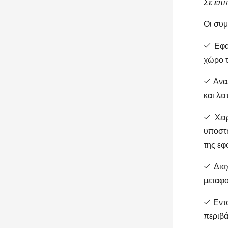
Σε επί
Οι συμ
Εφαρ
χώρο τ
Αναλ
και λε
Χειρ
υποστή
της εφ
Διαχ
μεταφο
Εντο
περιβά