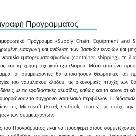
ιγραφή Προγράμματος
ιμορφωτικό Πρόγραμμα «Supply Chain, Equipment and Sh
ηρωμένη εισαγωγή και ανάλυση των βασικών εννοιών και μη
 ναυτιλία εμπορευματοκιβωτίων (container shipping), τη δια
δας και τη χρήση σχετικού εξοπλισμού. Μέσα από ένα προσ
αμμα, οι συμμετέχοντες θα αποκτήσουν θεωρητικές και πρα
ργίες του ναυτιλιακού κλάδου, τις οικονομικές πτυχές των 
δέσεις με τις εφοδιαστικές αλυσίδες, καθώς και τα κανονιστικά
αμορφώνουν το σύγχρονο ναυτιλιακό περιβάλλον. Η διδασκαλί
είων της Microsoft (Excel, Outlook, Teams), με στόχο τη
ήτων των συμμετεχόντων.
 του Προγράμματος είναι να προσφέρει στους συμμετέχοντες 