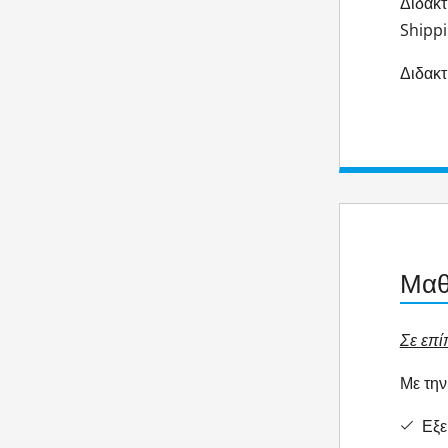
Διδακ
Shipp
Διδακτ
Μαθ
Σε επί
​Με τη
Εξει