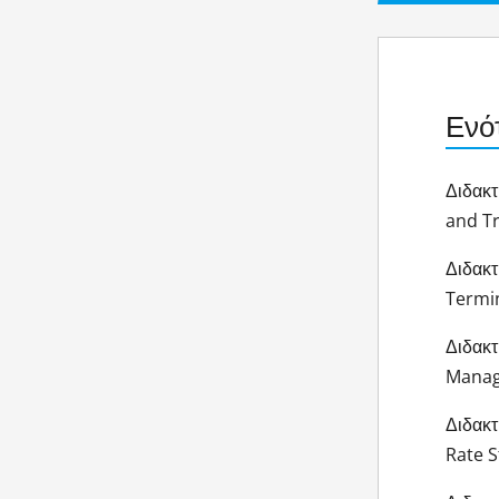
Ενό
Διδακτ
and T
Διδακ
Termi
Διδακτ
Manag
Διδακτ
Rate S