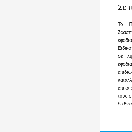
Σε 
Το Πρ
δραστ
εφοδια
Ειδικό
σε λι
εφοδι
επιδι
κατάλ
επικαι
τους σ
διεθνέ