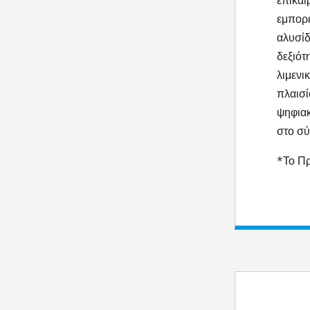
επίκα
εμπορ
αλυσίδ
δεξιό
λιμενι
πλαισί
ψηφιακ
στο σύ
*Το Πρ