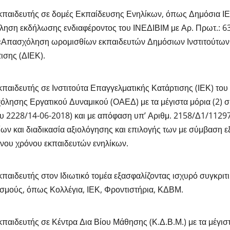
κπαιδευτής σε δομές Εκπαίδευσης Ενηλίκων, όπως Δημόσια ΙΕ
ηση εκδήλωσης ενδιαφέροντος του ΙΝΕΔΙΒΙΜ με Αρ. Πρωτ.: 6
 «Απασχόληση ωρομισθίων εκπαιδευτών Δημόσιων Ινστιτούτων
ισης (ΔΙΕΚ).
κπαιδευτής σε Ινστιτούτα Επαγγελματικής Κατάρτισης (ΙΕΚ) το
λησης Εργατικού Δυναμικού (ΟΑΕΔ) με τα μέγιστα μόρια (2) 
 2228/14-06-2018) και με απόφαση υπ’ Αριθμ. 2158/Δ1/11297
ίων και διαδικασία αξιολόγησης και επιλογής των με σύμβαση 
νου χρόνου εκπαιδευτών ενηλίκων.
κπαιδευτής στον Ιδιωτικό τομέα εξασφαλίζοντας ισχυρό συγκριτ
σμούς, όπως Κολλέγια, ΙΕΚ, Φροντιστήρια, ΚΔΒΜ.
κπαιδευτής σε Κέντρα Δια Βίου Μάθησης (Κ.Δ.Β.Μ.) με τα μέγισ