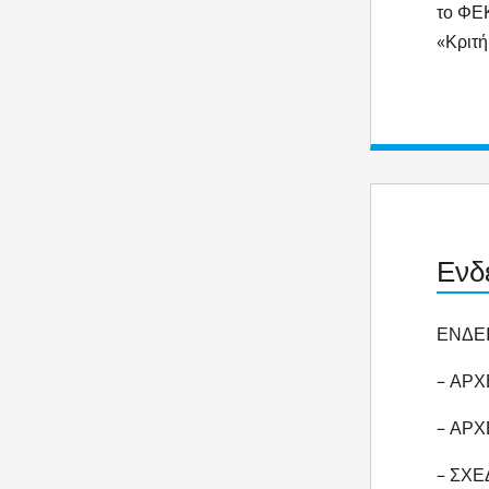
το ΦΕΚ
«Κριτή
Ενδε
ΕΝΔΕΙ
– ΑΡΧ
– ΑΡ
– ΣΧ