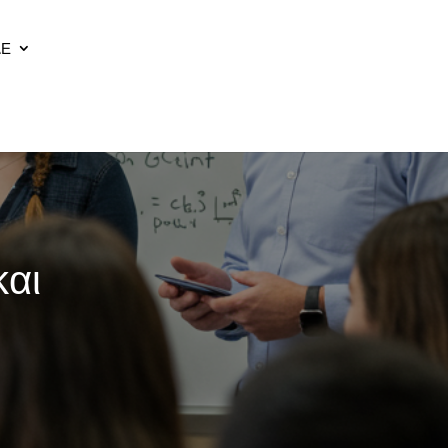
ΔΕ
και