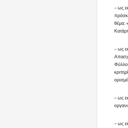
– ως ε
πρόσκλ
θέμα:
Κατάρτ
– ως ε
Απασχό
Φύλλου
κριτηρ
ορισμέ
– ως ε
οργανι
– ως ε