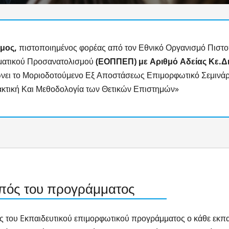
μος,
πιστοποιημένος φορέας από τον Εθνικό Οργανισμό Πιστ
ματικού Προσανατολισμού
(ΕΟΠΠΕΠ) με Αριθμό Αδείας Κε.Δι
νει το Μοριοδοτούμενο Εξ Αποστάσεως Επιμορφωτικό Σεμινάρ
ακτική Και Μεθοδολογία των Θετικών Επιστημών»
πός του προγράμματος
ς του Eκπαιδευτικού επιμορφωτικού προγράμματος ο κάθε εκπ