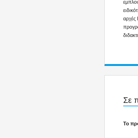
εμπλου
ειδικό
αρχές 
προγρ
διδακτ
Σε 
Το πρ