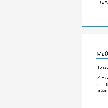
– ΣΧ
Μεθ
Το επ
Διεξ
Η τε
πολλαπ