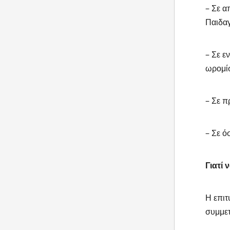
– Σε α
Παιδαγ
– Σε ε
ωρομίσ
– Σε π
– Σε ό
Γιατί
Η επιτ
συμμετ