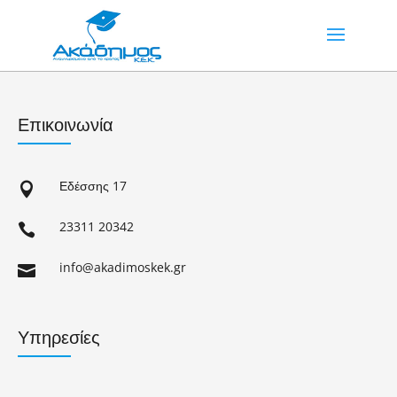
Επικοινωνία
Εδέσσης 17

23311 20342

info@akadimoskek.gr

Υπηρεσίες