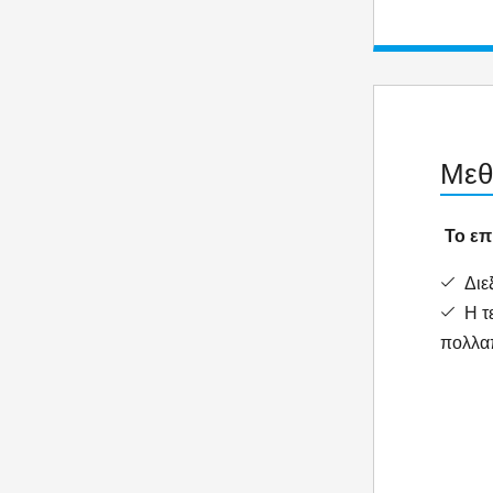
Μεθ
Το επ
Διεξ
Η τε
πολλαπ