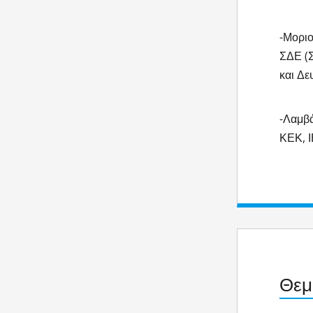
-Μοριο
ΣΔΕ (Σ
και Δε
-Λαμβά
ΚΕΚ, Ι
Θεμ