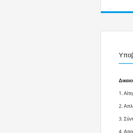
Υποβ
Δικαι
1. Αίτ
2. Απλ
3. Σύν
4. Απο