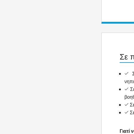
Σε 
Σε
νηπ
Σε
βοη
Σε
Σε
Γιατί