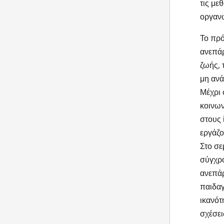
τις με
οργανώ
Το πρό
ανεπάρ
ζωής, 
μη ανά
Μέχρι 
κοινων
στους 
εργάζο
Στο σε
σύγχρο
ανεπάρ
παιδαγ
ικανότ
σχέσει