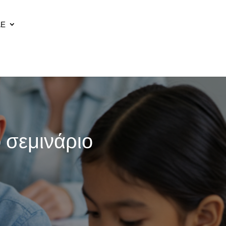
ΔΕ
 σεμινάριο